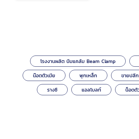
โรงงานผลิต บีมแคล้ม Beam Clamp
น๊อตตัวเมีย
พุกเหล็ก
ขายปลีกพ
รางซี
แอลโบลท์
น็อตตัว