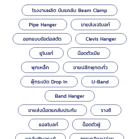
โรงงานผลิต บีมแคล้ม Beam Clamp
Pipe Hanger
ขายส่งเจโบลท์
ออกแบบข้อต่อสตัด
Clevis Hanger
ยูโบลท์
น๊อตตัวเมีย
พุกเหล็ก
ขายปลีกพุกตะกั่ว
พุ๊กระเบิด Drop In
U-Band
Band Hanger
ขายส่งน๊อตแคล้มประกับ
รางซี
แอลโบลท์
น็อตตัวผู้
แคล้มฟันจระเข้
สกรูเกลียวปล่อย